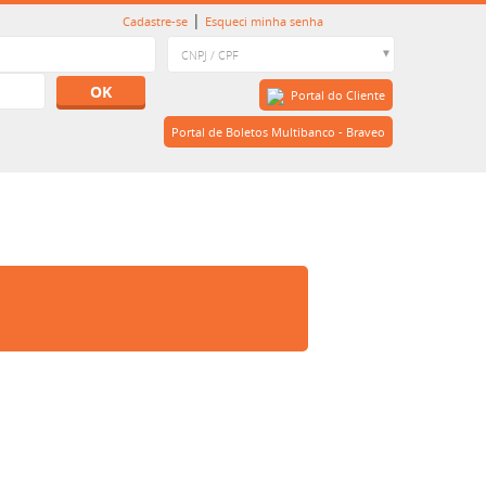
|
Cadastre-se
Esqueci minha senha
OK
Portal do Cliente
Portal de Boletos Multibanco - Braveo