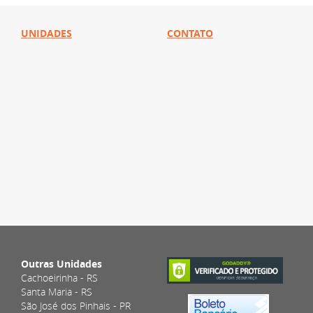
UNIDADES
CONTATO
Outras Unidades
Cachoeirinha - RS
Santa Maria - RS
São José dos Pinhais - PR