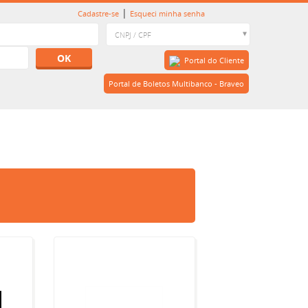
|
Cadastre-se
Esqueci minha senha
OK
Portal do Cliente
Portal de Boletos Multibanco - Braveo