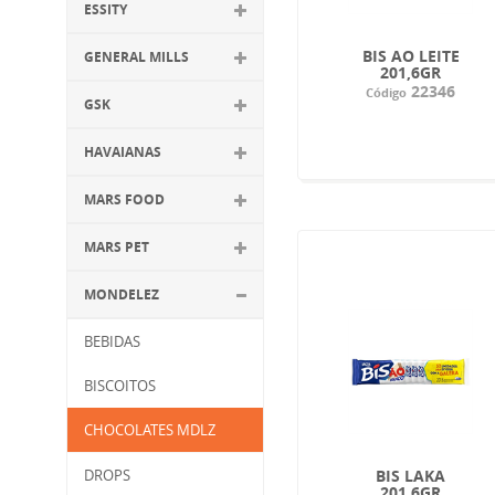
ESSITY
BIS AO LEITE
GENERAL MILLS
201,6GR
22346
Código
GSK
HAVAIANAS
MARS FOOD
MARS PET
MONDELEZ
BEBIDAS
BISCOITOS
CHOCOLATES MDLZ
DROPS
BIS LAKA
201,6GR