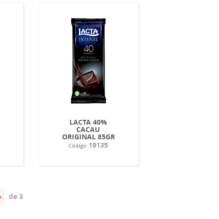
E
LACTA 40%
CACAU
ORIGINAL 85GR
19135
Código
de 3