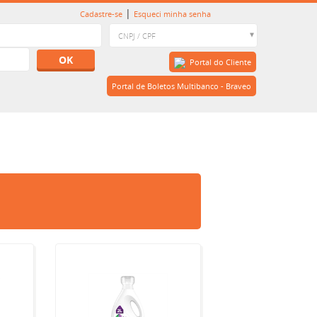
|
Cadastre-se
Esqueci minha senha
OK
Portal do Cliente
Portal de Boletos Multibanco - Braveo