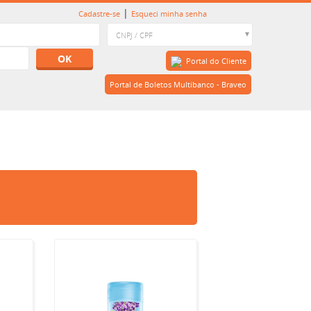
|
Cadastre-se
Esqueci minha senha
OK
Portal do Cliente
Portal de Boletos Multibanco - Braveo