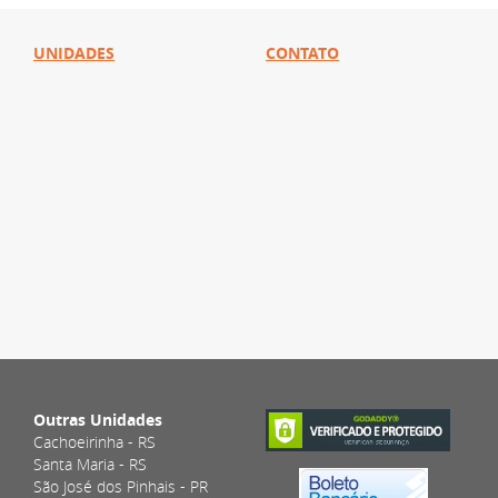
UNIDADES
CONTATO
Outras Unidades
Cachoeirinha - RS
Santa Maria - RS
São José dos Pinhais - PR