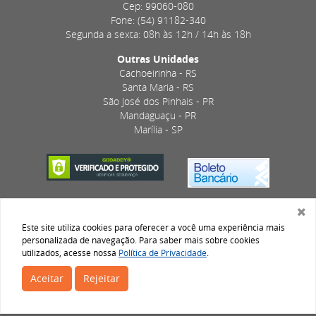
Cep: 99060-080
Fone: (54) 91182-340
Segunda a sexta: 08h às 12h / 14h às 18h
Outras Unidades
Cachoeirinha - RS
Santa Maria - RS
São José dos Pinhais - PR
Mandaguaçu - PR
Marília - SP
Este site utiliza cookies para oferecer a você uma experiência mais
personalizada de navegação. Para saber mais sobre cookies
utilizados, acesse nossa
Política de Privacidade
.
DESENVOLVIDO POR
Aceitar
Rejeitar
Venda sujeita à disponibilidade de estoque no dia da entrega. Em caso de falta de algum
produto, este não será entregue e o valor correspondente não será cobrado.