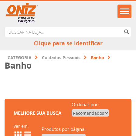
Clique para se identificar
CATEGORIA
Cuidados Pessoais
Banho
Banho
Ordenar por:
MELHORE SUA BUSCA
ver em:
Produtos por página: