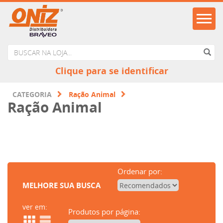
Clique para se identificar
CATEGORIA
Ração Animal
Ração Animal
Ordenar por:
MELHORE SUA BUSCA
ver em:
Produtos por página: