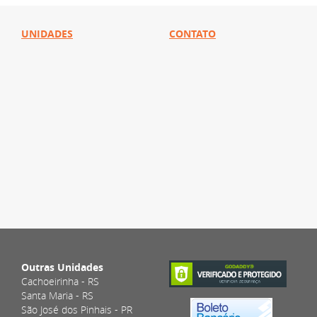
UNIDADES
CONTATO
Outras Unidades
Cachoeirinha - RS
Santa Maria - RS
São José dos Pinhais - PR