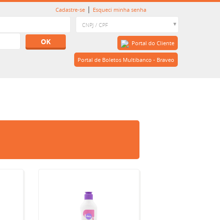
|
Cadastre-se
Esqueci minha senha
OK
Portal do Cliente
Portal de Boletos Multibanco - Braveo