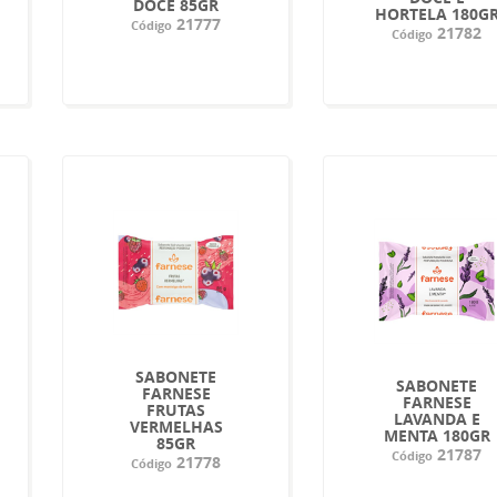
DOCE 85GR
HORTELA 180G
21777
Código
21782
Código
SABONETE
SABONETE
FARNESE
FARNESE
FRUTAS
LAVANDA E
VERMELHAS
MENTA 180GR
85GR
21787
Código
21778
Código